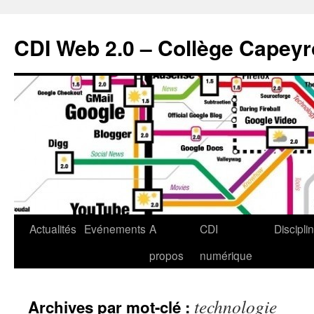
CDI Web 2.0 – Collège Capey
Actualités
Evénements
A
CDI
Discipli
propos
numérique
technologie
Archives par mot-clé :