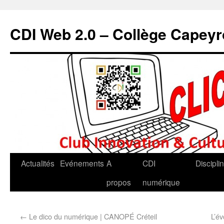
CDI Web 2.0 – Collège Capey
Actualités
Evénements
A
CDI
Discipli
propos
numérique
←
Le dico du numérique | CANOPÉ Créteil
L’év