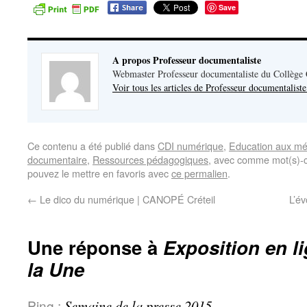
Save
A propos Professeur documentaliste
Webmaster Professeur documentaliste du Collège
Voir tous les articles de Professeur documentalist
Ce contenu a été publié dans
CDI numérique
,
Education aux mé
documentaire
,
Ressources pédagogiques
, avec comme mot(s)-c
pouvez le mettre en favoris avec
ce permalien
.
←
Le dico du numérique | CANOPÉ Créteil
L’év
Une réponse à
Exposition en li
la Une
Ping :
Semaine de la presse 2015