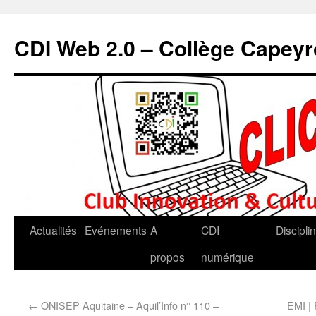
CDI Web 2.0 – Collège Capey
Actualités
Evénements
A
CDI
Discipli
propos
numérique
←
ONISEP Aquitaine – Aquil’Info n° 110 –
EMI | 