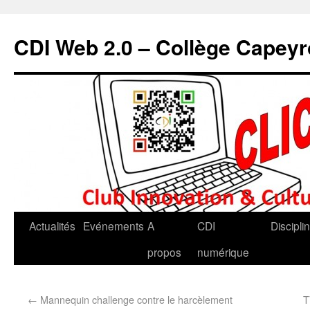
CDI Web 2.0 – Collège Capey
Actualités
Evénements
A
CDI
Discipli
propos
numérique
←
Mannequin challenge contre le harcèlement
T