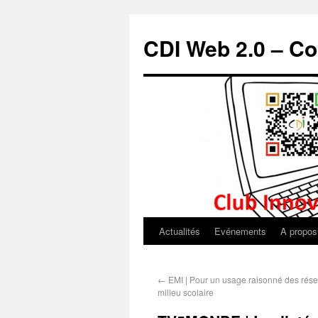
CDI Web 2.0 – Co
Actualités
Evénements
A propos
←
EMI | Pour un usage raisonné des rés
milieu scolaire