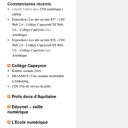
Commentaires récents
schmitt Valérie
dans
CDI numérique |
cdiStat
Exposition | Les arts au mur #27 - CDI
Web 2.0 - Collège CapeyronCDI Web
2.0 – Collège Capeyron
dans
Artothèque
Exposition | Les arts au mur #26 - CDI
Web 2.0 - Collège CapeyronCDI Web
2.0 – Collège Capeyron
dans
Artothèque
Collège Capeyron
Rentrée scolaire 2026
ERASMUS | Une semaine inoubliable
à Jönköping
CDI | Fin du service de prêts
Profs docs d’Aquitaine
Educnet – veille
numérique
L’Ecole numérique