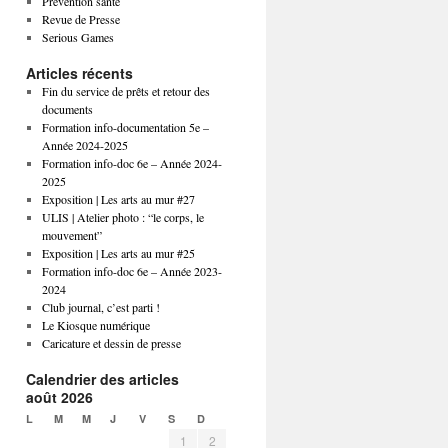
Prévention santé
Revue de Presse
Serious Games
Articles récents
Fin du service de prêts et retour des
documents
Formation info-documentation 5e –
Année 2024-2025
Formation info-doc 6e – Année 2024-
2025
Exposition | Les arts au mur #27
ULIS | Atelier photo : “le corps, le
mouvement”
Exposition | Les arts au mur #25
Formation info-doc 6e – Année 2023-
2024
Club journal, c’est parti !
Le Kiosque numérique
Caricature et dessin de presse
Calendrier des articles
août 2026
L
M
M
J
V
S
D
1
2