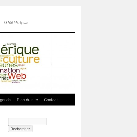
n – 33700 Mérignac
genda
Plan du site
Contact