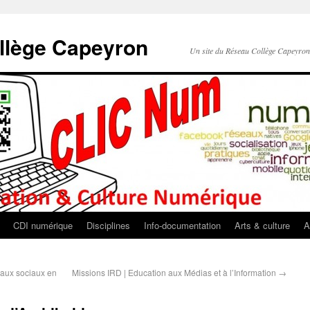
llège Capeyron
Un site du Réseau Collège Capeyro
CDI numérique
Disciplines
Info-documentation
Arts & culture
A
eaux sociaux en
Missions IRD | Education aux Médias et à l’Information
→