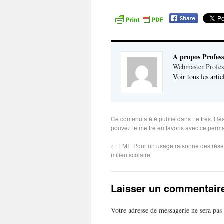
A propos Profes
Webmaster Profes
Voir tous les arti
Ce contenu a été publié dans
Lettres
,
Res
pouvez le mettre en favoris avec
ce perma
←
EMI | Pour un usage raisonné des rés
milieu scolaire
Laisser un commentair
Votre adresse de messagerie ne sera pas 