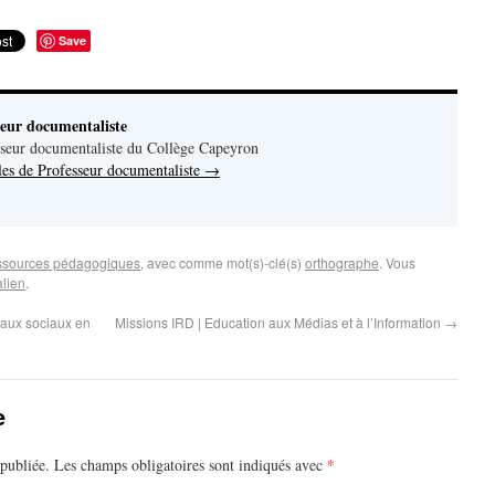
Save
seur documentaliste
seur documentaliste du Collège Capeyron
cles de Professeur documentaliste
→
sources pédagogiques
, avec comme mot(s)-clé(s)
orthographe
. Vous
lien
.
eaux sociaux en
Missions IRD | Education aux Médias et à l’Information
→
e
*
publiée.
Les champs obligatoires sont indiqués avec