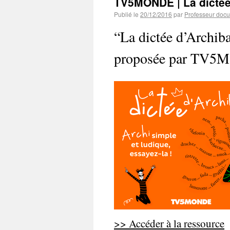
TV5MONDE | La dictée
Publié le
20/12/2016
par
Professeur docu
“La dictée d’Archiba
proposée par TV
>> Accéder à la ressource